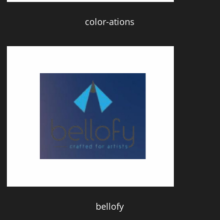
color-ations
bellofy